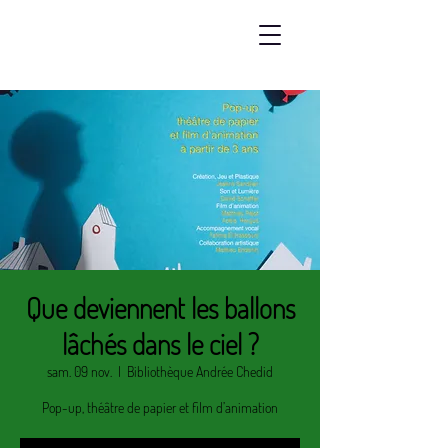
Que deviennent les ballons
lâchés dans le ciel ?
sam. 09 nov.
  |  
Bibliothèque Andrée Chedid
Pop-up, théâtre de papier et film d’animation