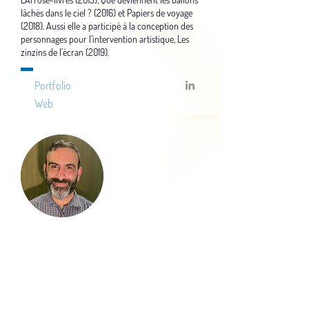
lâchés dans le ciel ? (2016) et Papiers de voyage
(2018). Aussi elle a participé à la conception des
personnages pour l’intervention artistique, Les
zinzins de l’écran (2019).
Portfolio
Web
Yousef Zayed
Composition et Musique
Musicien et professeur de oud et de percussions
orientales en conservatoire, il participe à la
génèse du projet Papiers de voyage (2018) dont il
compose entièrement la musique et dont il joue,