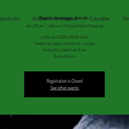
Papiers de voyage -Annulé-
Spectacles
Ateliers et commandes
Calendrier
Co
dim. 26 avr.
  |  
L'Atirum, 3 Parvis Robert Schuman
Le 26 avril 2020 à 9h30 et 14h
Théâtre de papier, ombres et musique
Tout public à partir de 6 ans
Durée 45 min.
Registration is Closed
See other events