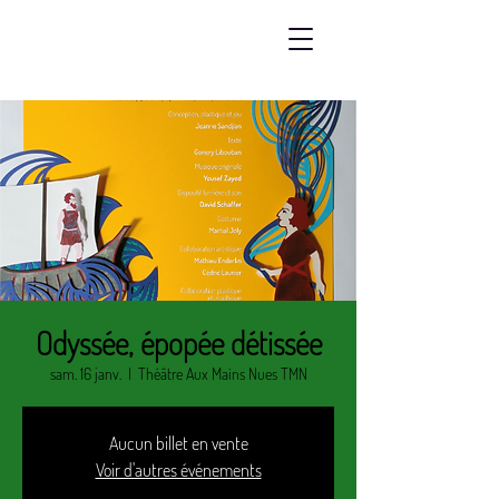
Odyssée, épopée détissée
sam. 16 janv.
  |  
Théâtre Aux Mains Nues TMN
Aucun billet en vente
Voir d'autres événements