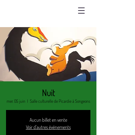
Nuit
mer. 05 juin
  |  
Salle culturelle de Picardie à Songeons
Aucun billet en vente
Voir d'autres événements